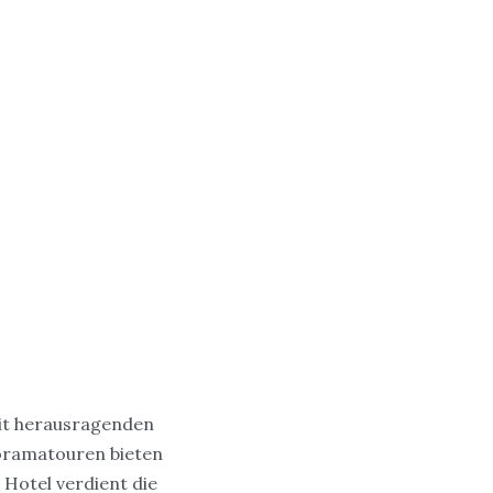
mit herausragenden
oramatouren bieten
 Hotel verdient die